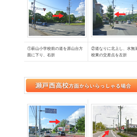
①萩山小学校前の道を原山台方
②道なりに北上し、水無
面に下り、右折
校東の交差点を左折