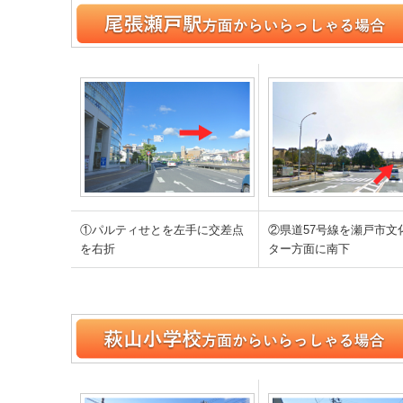
①パルティせとを左手に交差点
②県道57号線を瀬戸市文
を右折
ター方面に南下