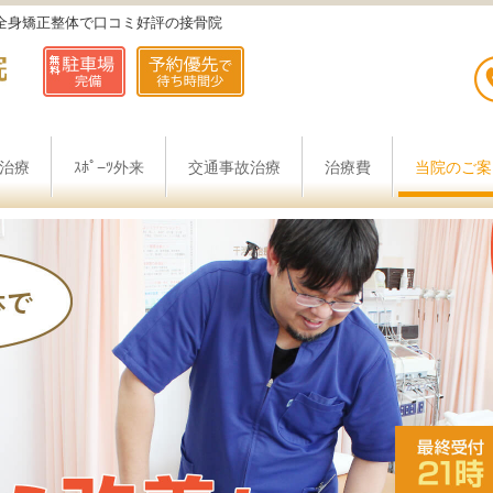
全身矯正整体で口コミ好評の接骨院
治療
ｽﾎﾟ−ﾂ外来
交通事故治療
治療費
当院のご案