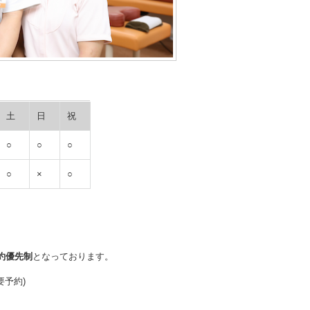
土
日
祝
○
○
○
○
×
○
約優先制
となっております。
要予約)