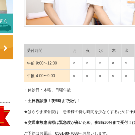
受付時間
月
火
水
木
金
午前 9:00〜12:00
○
○
○
×
○
午後 4:00〜9:00
○
○
○
×
○
・休診日：木曜、日曜午後
・土日祝診療！夜9時まで受付！
★はらやま接骨院は、患者様の待ち時間を少なくするために
予
★
交通事故患者様は緊急度が高いため、夜9時30分まで受付！
(
ご予約はお電話、
0561-89-7088
へお願いします。