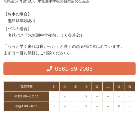
※県道57号線沿い、水無瀬中学校の目の前の交差点
【お車の場合】
無料駐車場あり
【バスの場合】
名鉄バス「水無瀬中学校前」より徒歩2分
「もっと早く来れば良かった」と多くの患者様に喜ばれています。
まずは一度お気軽にご相談ください。
0561-89-7088
営業時間
月
火
水
木
金
土
日
祝
午前9:00〜12:00
○
○
○
✕
○
○
○
○
午後4:00〜9:00
○
○
○
✕
○
○
✕
○