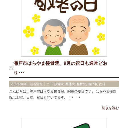
瀬戸市はらやま接骨院、9月の祝日も通常どお
り･･･
2017/09/04 │
新着情報
│
土日
,
接骨院
,
整体院
,
整骨院
,
瀬戸市
,
祝日
こんにちは！瀬戸市はらやま接骨院、院長の夏目です。 はらやま接骨
院は土曜、日曜、祝日も開いてます。（・・・
続きを読む