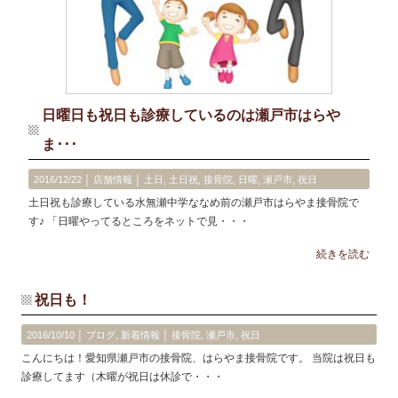
日曜日も祝日も診療しているのは瀬戸市はらや
ま･･･
2016/12/22 │
店舗情報
│
土日
,
土日祝
,
接骨院
,
日曜
,
瀬戸市
,
祝日
土日祝も診療している水無瀬中学ななめ前の瀬戸市はらやま接骨院で
す♪ 「日曜やってるところをネットで見・・・
続きを読む
祝日も！
2016/10/10 │
ブログ
,
新着情報
│
接骨院
,
瀬戸市
,
祝日
こんにちは！愛知県瀬戸市の接骨院、はらやま接骨院です。 当院は祝日も
診療してます（木曜が祝日は休診で・・・