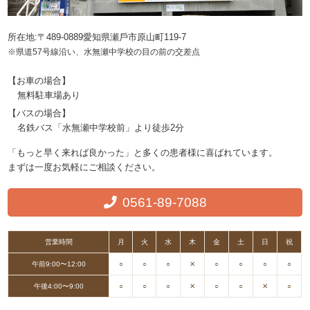
所在地:〒489-0889愛知県瀬戶市原山町119-7
※県道57号線沿い、水無瀬中学校の目の前の交差点
【お車の場合】
無料駐車場あり
【バスの場合】
名鉄バス「水無瀬中学校前」より徒歩2分
「もっと早く来れば良かった」と多くの患者様に喜ばれています。
まずは一度お気軽にご相談ください。
0561-89-7088
営業時間
月
火
水
木
金
土
日
祝
午前9:00〜12:00
○
○
○
✕
○
○
○
○
午後4:00〜9:00
○
○
○
✕
○
○
✕
○