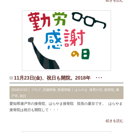
続きを読む
11月23日(金)、祝日も開院。2018年 ･･･
2018/11/10 │
ブログ
,
店舗情報
,
新着情報
│
はらやま
,
体育の日
,
接骨院
,
瀬
戸市
,
祝日
愛知県瀬戸市の接骨院、はらやま接骨院 院長の夏目です。 はらやま
接骨院は祝日も開院して・・・
続きを読む