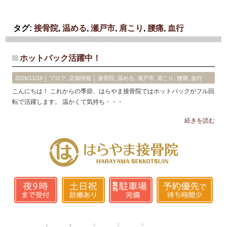
タグ:
接骨院
,
温める
,
瀬戸市
,
肩こり
,
腰痛
,
血行
ホットパック活躍中！
2016/11/19 │
ブログ
,
店舗情報
│
接骨院
,
温める
,
瀬戸市
,
肩こり
,
腰痛
,
血行
こんにちは！ これからの季節、はらやま接骨院ではホットパックがフル回
転で活躍します。 温かくて気持ち・・・
続きを読む