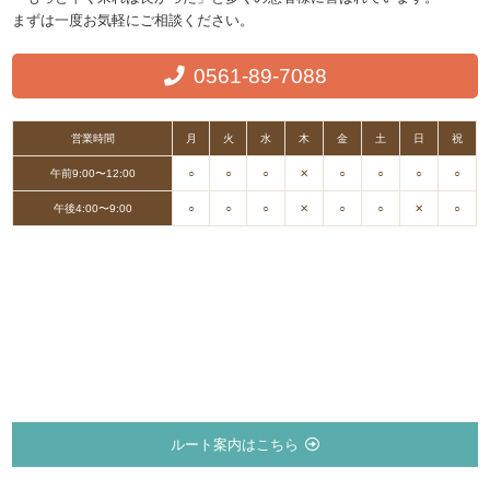
まずは一度お気軽にご相談ください。
0561-89-7088
営業時間
月
火
水
木
金
土
日
祝
午前9:00〜12:00
○
○
○
✕
○
○
○
○
午後4:00〜9:00
○
○
○
✕
○
○
✕
○
ルート案内はこちら